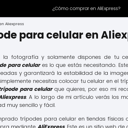
¿Cómo comprar en AliExpress?
en Aliexpress
de para celular en Alie
a la fotografía y solamente dispones de tu ce
ode para celular
es lo que estás necesitando. Est
adas y garantizará la estabilidad de la imagen, 
plemente necesitas colocar tu celular en el tríp
trípode para celular
que quieres, por eso mi r
Aliexpress
. A lo largo de mi artículo verás los m
d muy sencillo y fácil.
rado trípodes para celular en tiendas físicas
mpra mediante
AliExpress
. Este es un sitio web d