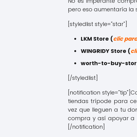
No es imperante compra
pero eso aumentaría la 
[styledlist style="star"]
LKM Store (
clic par
WINGRIDY Store (
cl
worth-to-buy-stor
[/styledlist]
[notification style="tip"]
Co
tiendas trípode para ce
vez que lleguen a tu dom
compra y así apoyar a 
[/notification]