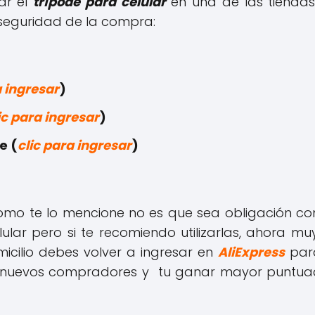
r el
trípode para celular
en una de las tiend
seguridad de la compra:
a ingresar
)
ic para ingresar
)
e (
clic para ingresar
)
mo te lo mencione no es que sea obligación co
lular pero si te recomiendo utilizarlas, ahora m
icilio debes volver a ingresar en
AliExpress
para
nuevos compradores y tu ganar mayor puntuac