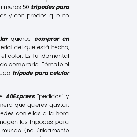
primeros 50
trípodes para
mos y con precios que no
ular
quieres
comprar en
terial del que está hecho,
el color. Es fundamental
 de comprarlo. Tómate el
 todo
trípode para celular
de
AliExpress
“pedidos” y
ero que quieres gastar.
edes con ellas a la hora
 imagen los trípodes para
el mundo (no únicamente