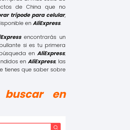
ductos de China que no
ar trípode para celular
,
isponible en
AliExpress
.
iExpress
encontrarás un
ullante si es tu primera
a búsqueda en
AliExpress
;
ndidos en
AliExpress
; las
ue tienes que saber sobre
a buscar en