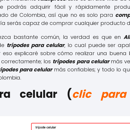
ue podrás adquirir fácil y rápidamente pro
ado de Colombia, así que no es solo para
compr
ía serás capaz de comprar cualquier producto d
ezca bastante común, la verdad es que en
Al
de
trípodes para celular
, lo cual puede ser apab
or eso explicaré sobre cómo realizar una buen
 correctamente; los
trípodes para celular
más ve
ípodes para celular
más confiables; y todo lo q
Colombia.
ra celular (
clic par