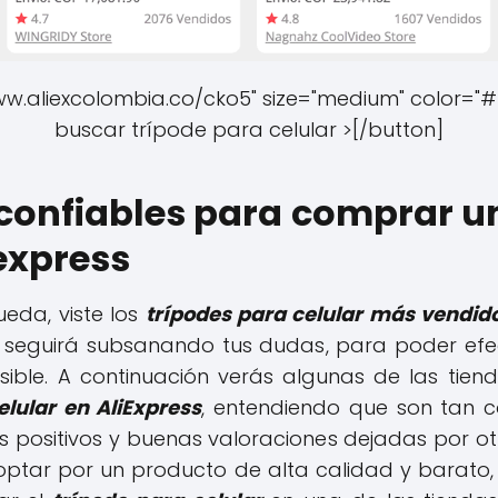
ww.aliexcolombia.co/cko5" size="medium" color="#ff
buscar trípode para celular >[/button]
confiables para comprar un
iexpress
ueda, viste los
trípodes para celular más vendido
lo seguirá subsanando tus dudas, para poder ef
ble. A continuación verás algunas de las tien
lular en AliExpress
, entendiendo que son tan c
 positivos y buenas valoraciones dejadas por o
 optar por un producto de alta calidad y barato,