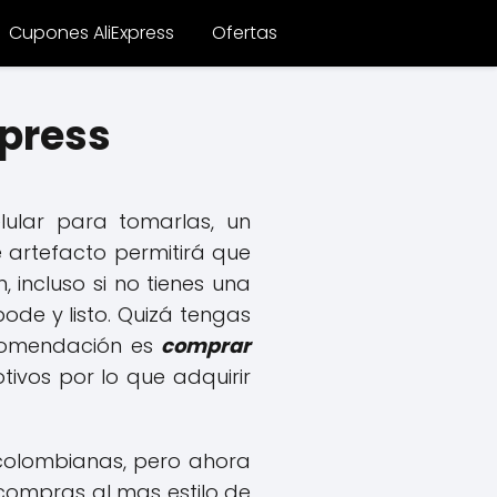
Cupones AliExpress
Ofertas
xpress
lular para tomarlas, un
e artefacto permitirá que
incluso si no tienes una
ode y listo. Quizá tengas
ecomendación es
comprar
otivos por lo que adquirir
 colombianas, pero ahora
e compras al mas estilo de