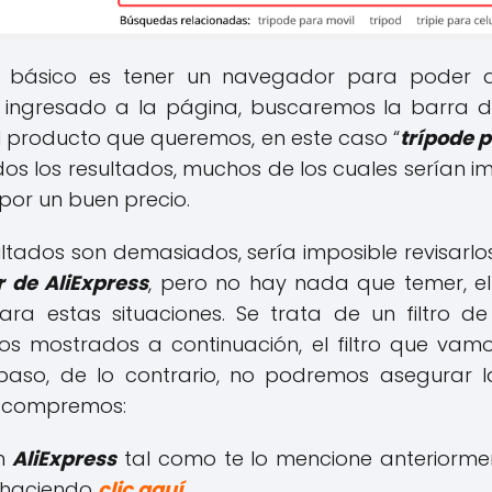
lo básico es tener un navegador para poder 
 ingresado a la página, buscaremos la barra 
el producto que queremos, en este caso “
trípode p
os los resultados, muchos de los cuales serían i
or un buen precio.
ltados son demasiados, sería imposible revisarl
r de AliExpress
, pero no hay nada que temer, el 
ara estas situaciones. Se trata de un filtro 
sos mostrados a continuación, el filtro que vamo
e paso, de lo contrario, no podremos asegurar 
 compremos:
en
AliExpress
tal como te lo mencione anteriorme
n haciendo
clic aquí
.