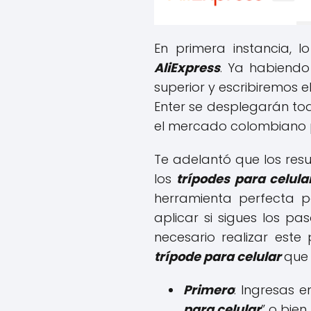
En primera instancia, 
AliExpress
. Ya habiendo
superior y escribiremos 
Enter se desplegarán tod
el mercado colombiano p
Te adelantó que los resu
los
trípodes para celula
herramienta perfecta p
aplicar si sigues los pa
necesario realizar est
trípode para celular
que
Primero
: Ingresas 
para celular
” o bie