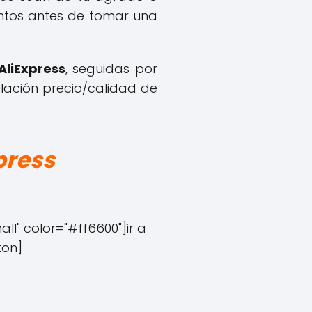
tintos antes de tomar una
AliExpress
, seguidas por
lación precio/calidad de
press
l" color="#ff6600"]ir a
ton]