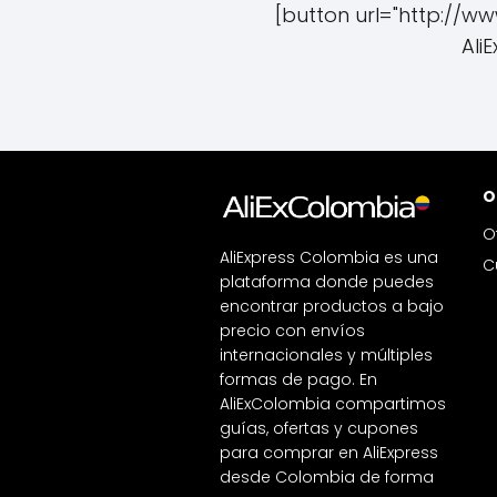
[button url="http://w
Ali
O
O
AliExpress Colombia es una
C
plataforma donde puedes
encontrar productos a bajo
precio con envíos
internacionales y múltiples
formas de pago. En
AliExColombia compartimos
guías, ofertas y cupones
para comprar en AliExpress
desde Colombia de forma