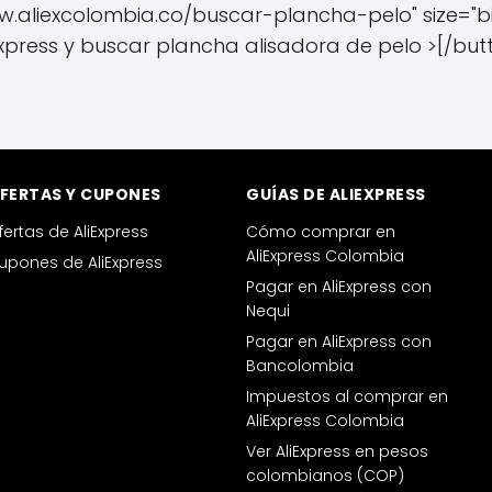
ww.aliexcolombia.co/buscar-plancha-pelo" size="big
Express y buscar plancha alisadora de pelo >[/but
FERTAS Y CUPONES
GUÍAS DE ALIEXPRESS
fertas de AliExpress
Cómo comprar en
AliExpress Colombia
upones de AliExpress
Pagar en AliExpress con
Nequi
Pagar en AliExpress con
Bancolombia
Impuestos al comprar en
AliExpress Colombia
Ver AliExpress en pesos
colombianos (COP)