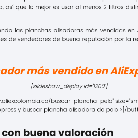
 así que lo mejor es usar al menos 2 filtros dis
endo las planchas alisadoras más vendidas en
s de vendedores de buena reputación por la re
isador más vendido en AliEx
[slideshow_deploy id='1200']
w.aliexcolombia.co/buscar-plancha-pelo" size="smal
Express y buscar plancha alisadora de pelo >[/but
 con buena valoración