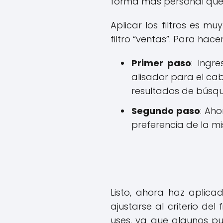
forma más personal que 
Aplicar los filtros es m
filtro “ventas”. Para hac
Primer paso
: Ingr
alisador para el ca
resultados de búsq
Segundo paso
: Aho
preferencia de la m
Listo, ahora haz aplic
ajustarse al criterio de
uses, ya que algunos p