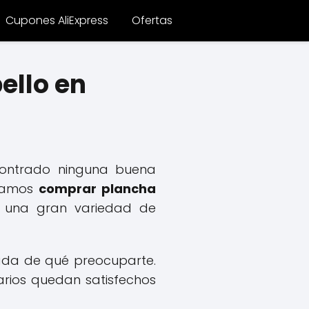
Cupones AliExpress
Ofertas
ello en
contrado ninguna buena
ndamos
comprar plancha
r una gran variedad de
nada de qué preocuparte.
arios quedan satisfechos